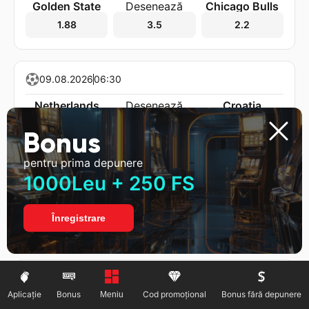
Golden State
Desenează
Chicago Bulls
1.88
3.5
2.2
09.08.2026
06:30
Netherlands
Desenează
Croatia
1.95
3.7
3.4
Bonus
pentru prima depunere
1000Leu + 250 FS
09.08.2026
13:50
Lakers
Desenează
Brooklyn Nets
Înregistrare
1.8
3.2
2.05
09.08.2026
20:40
Aplicație
Bonus
Cod promoțional
Bonus fără depunere
Meniu
Manchester
Desenează
Liverpool