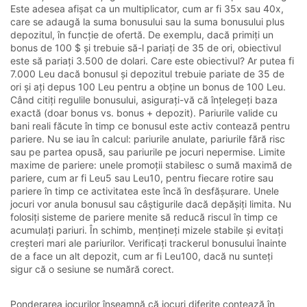
Este adesea afișat ca un multiplicator, cum ar fi 35x sau 40x,
care se adaugă la suma bonusului sau la suma bonusului plus
depozitul, în funcție de ofertă. De exemplu, dacă primiți un
bonus de 100 $ și trebuie să-l pariați de 35 de ori, obiectivul
este să pariați 3.500 de dolari. Care este obiectivul? Ar putea fi
7.000 Leu dacă bonusul și depozitul trebuie pariate de 35 de
ori și ați depus 100 Leu pentru a obține un bonus de 100 Leu.
Când citiți regulile bonusului, asigurați-vă că înțelegeți baza
exactă (doar bonus vs. bonus + depozit). Pariurile valide cu
bani reali făcute în timp ce bonusul este activ contează pentru
pariere. Nu se iau în calcul: pariurile anulate, pariurile fără risc
sau pe partea opusă, sau pariurile pe jocuri nepermise. Limite
maxime de pariere: unele promoții stabilesc o sumă maximă de
pariere, cum ar fi Leu5 sau Leu10, pentru fiecare rotire sau
pariere în timp ce activitatea este încă în desfășurare. Unele
jocuri vor anula bonusul sau câștigurile dacă depășiți limita. Nu
folosiți sisteme de pariere menite să reducă riscul în timp ce
acumulați pariuri. În schimb, mențineți mizele stabile și evitați
creșteri mari ale pariurilor. Verificați trackerul bonusului înainte
de a face un alt depozit, cum ar fi Leu100, dacă nu sunteți
sigur că o sesiune se numără corect.
Ponderarea jocurilor înseamnă că jocuri diferite contează în