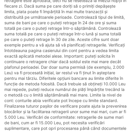
retragere este aprobată, deci nu se resetează la miezul nopții în
fiecare zi. Dacă suma pe care doriți să o primiți depășește
limita, plata poate fi împărțită în mai multe tranzacții și
distribuită pe următoarele perioade. Controlează tipul de limită,
suma de bani pe care o puteți retrage în 24 de ore și suma
totală pe care o puteți retrage într-o săptămână. Controlează
suma totală pe care o puteți retrage într-o lună și suma totală
pe care o puteți retrage în 30 de zile. Aceste cifre sunt doar
exemple pentru a vă ajuta să vă planificați retragerile. Verificați
întotdeauna pagina casierului din cont pentru a vedea limita
exactă aplicată metodei alese. Important: puteți solicita în
continuare o retragere chiar dacă soldul este mai mare decât
plafonul perioadei. Dar doar suma permisă (de exemplu, 2.000
Leu) va fi procesată inițial, iar restul va fi ținut în așteptare
pentru mai târziu. Diferitele opțiuni bancare au limite diferite în
funcție de metoda folosită. Dacă trebuie să obțineți 10.000 Leu
mai repede, puteți reduce numărul de plăți împărțite trecând la
o metodă cu o limită săptămânală mai mare. Limite la nivel de
cont: conturile abia verificate pot începe cu limite standard.
Finalizarea tuturor pașilor de verificare poate ajuta la prevenirea
blocărilor și la facilitarea retragerii unor sume mai mari, cum ar fi
5.000 Leu. Verificări de conformitate: retragerile de sume mari
de bani, cum ar fi 15.000 Leu, pot necesita verificări
suplimentare, care pot opri procesarea până când documentele