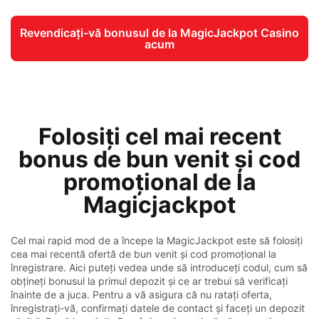
Revendicați-vă bonusul de la MagicJackpot Casino
acum
Folosiți cel mai recent
bonus de bun venit și cod
promoțional de la
Magicjackpot
Cel mai rapid mod de a începe la MagicJackpot este să folosiți
cea mai recentă ofertă de bun venit și cod promoțional la
înregistrare. Aici puteți vedea unde să introduceți codul, cum să
obțineți bonusul la primul depozit și ce ar trebui să verificați
înainte de a juca. Pentru a vă asigura că nu ratați oferta,
înregistrați-vă, confirmați datele de contact și faceți un depozit