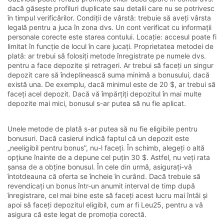
dacă găsește profiluri duplicate sau detalii care nu se potrivesc
în timpul verificărilor. Condiții de vârstă: trebuie să aveți vârsta
legală pentru a juca în zona dvs. Un cont verificat cu informații
personale corecte este starea contului. Locație: accesul poate fi
limitat în funcție de locul în care jucați. Proprietatea metodei de
plată: ar trebui să folosiți metode înregistrate pe numele dvs.
pentru a face depozite și retrageri. Ar trebui să faceți un singur
depozit care să îndeplinească suma minimă a bonusului, dacă
există una. De exemplu, dacă minimul este de 20 $, ar trebui să
faceți acel depozit. Dacă vă împărțiți depozitul în mai multe
depozite mai mici, bonusul s-ar putea să nu fie aplicat.
Unele metode de plată s-ar putea să nu fie eligibile pentru
bonusuri. Dacă casierul indică faptul că un depozit este
„neeligibil pentru bonus”, nu-l faceți. În schimb, alegeți o altă
opțiune înainte de a depune cel puțin 30 $. Astfel, nu veți rata
șansa de a obține bonusul. În cele din urmă, asigurați-vă
întotdeauna că oferta se încheie în curând. Dacă trebuie să
revendicați un bonus într-un anumit interval de timp după
înregistrare, cel mai bine este să faceți acest lucru mai întâi și
apoi să faceți depozitul eligibil, cum ar fi Leu25, pentru a vă
asigura că este legat de promoția corectă.