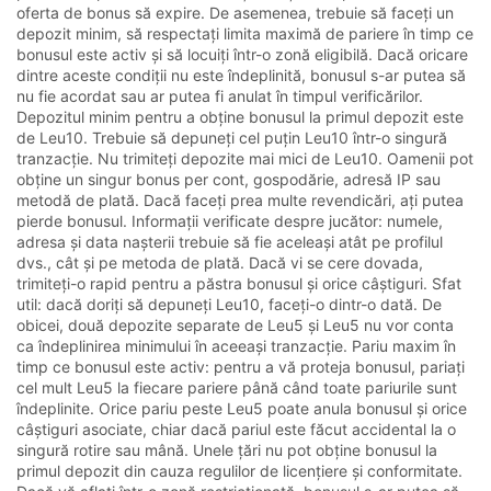
oferta de bonus să expire. De asemenea, trebuie să faceți un
depozit minim, să respectați limita maximă de pariere în timp ce
bonusul este activ și să locuiți într-o zonă eligibilă. Dacă oricare
dintre aceste condiții nu este îndeplinită, bonusul s-ar putea să
nu fie acordat sau ar putea fi anulat în timpul verificărilor.
Depozitul minim pentru a obține bonusul la primul depozit este
de Leu10. Trebuie să depuneți cel puțin Leu10 într-o singură
tranzacție. Nu trimiteți depozite mai mici de Leu10. Oamenii pot
obține un singur bonus per cont, gospodărie, adresă IP sau
metodă de plată. Dacă faceți prea multe revendicări, ați putea
pierde bonusul. Informații verificate despre jucător: numele,
adresa și data nașterii trebuie să fie aceleași atât pe profilul
dvs., cât și pe metoda de plată. Dacă vi se cere dovada,
trimiteți-o rapid pentru a păstra bonusul și orice câștiguri. Sfat
util: dacă doriți să depuneți Leu10, faceți-o dintr-o dată. De
obicei, două depozite separate de Leu5 și Leu5 nu vor conta
ca îndeplinirea minimului în aceeași tranzacție. Pariu maxim în
timp ce bonusul este activ: pentru a vă proteja bonusul, pariați
cel mult Leu5 la fiecare pariere până când toate pariurile sunt
îndeplinite. Orice pariu peste Leu5 poate anula bonusul și orice
câștiguri asociate, chiar dacă pariul este făcut accidental la o
singură rotire sau mână. Unele țări nu pot obține bonusul la
primul depozit din cauza regulilor de licențiere și conformitate.