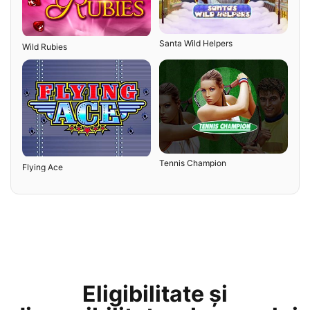
Santa Wild Helpers
Wild Rubies
Tennis Champion
Flying Ace
Eligibilitate și