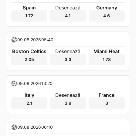
Spain
Desenează
Germany
1.72
4.1
4.6
09.08.2026
05:40
Boston Celtics
Desenează
Miami Heat
2.05
3.3
1.78
09.08.2026
13:20
Italy
Desenează
France
2.1
3.9
3
09.08.2026
06:10