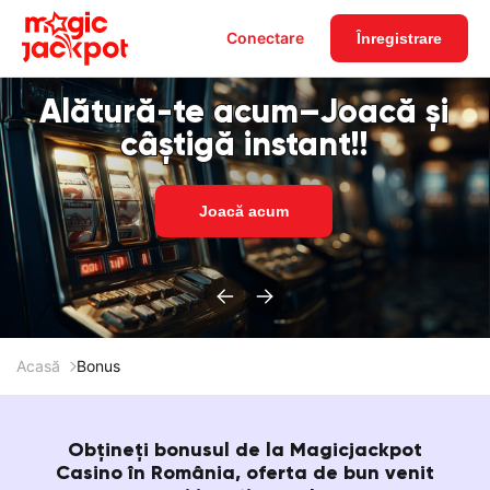
Conectare
Înregistrare
Alătură-te acum–Joacă și
câștigă instant!!
Joacă acum
Acasă
Bonus
Obțineți bonusul de la Magicjackpot
Casino în România, oferta de bun venit