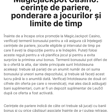
cerințe de pariere,
ponderare a jocurilor și
limite de timp
Înainte de a începe orice promoție la MagicJackpot Casino,
verificați termenii bonusului pentru a vă asigura că înțelegeți
cerințele de pariere, jocurile eligibile și intervalul de timp pe
care îl aveți la dispoziție pentru a le îndeplini. Puteți folosi
aceste reguli pentru a vă planifica jocul și pentru a evita
surprize la primirea unui bonus. Termenii bonusului pot diferi de
la o ofertă la alta, dar ideile principale sunt întotdeauna
aceleași: trebuie să pariați de un anumit număr de ori suma
bonusului și uneori suma depozitului, și trebuie să faceți acest
lucru până la o anumită dată. Verificați întotdeauna de două ori
cifrele din oferta pe care o revendicați, mai ales dacă adăugați
bani suplimentari, cum ar fi un depozit suplimentar de Leu50
după ce oferta a fost activată.
Cerințele de pariere indică de câte ori trebuie să jucați cu banii
bonus și cu orice câștiguri asociate înainte de a-i putea retrage.