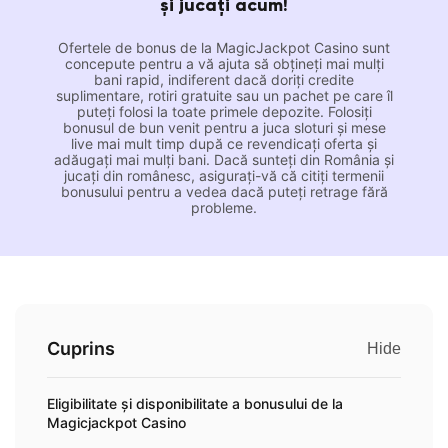
și jucați acum!
Ofertele de bonus de la MagicJackpot Casino sunt
concepute pentru a vă ajuta să obțineți mai mulți
bani rapid, indiferent dacă doriți credite
suplimentare, rotiri gratuite sau un pachet pe care îl
puteți folosi la toate primele depozite. Folosiți
bonusul de bun venit pentru a juca sloturi și mese
live mai mult timp după ce revendicați oferta și
adăugați mai mulți bani. Dacă sunteți din România și
jucați din românesc, asigurați-vă că citiți termenii
bonusului pentru a vedea dacă puteți retrage fără
probleme.
Cuprins
Hide
Eligibilitate și disponibilitate a bonusului de la
Magicjackpot Casino