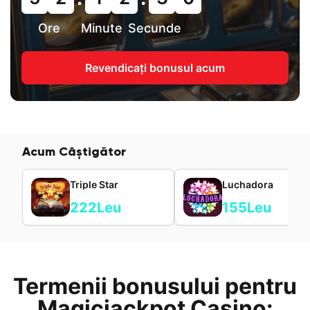
Ore
Minute
Secunde
Revendicați bonusul acum
Acum Câștigător
Triple Star
Luchadora
222Leu
155Leu
Termenii bonusului pentru
Magicjackpot Casino: