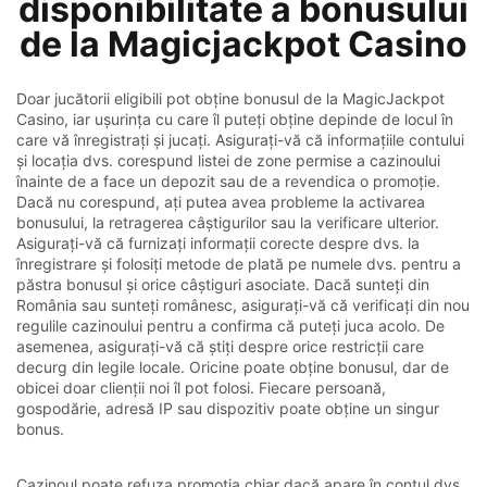
disponibilitate a bonusului
de la Magicjackpot Casino
Doar jucătorii eligibili pot obține bonusul de la MagicJackpot
Casino, iar ușurința cu care îl puteți obține depinde de locul în
care vă înregistrați și jucați. Asigurați-vă că informațiile contului
și locația dvs. corespund listei de zone permise a cazinoului
înainte de a face un depozit sau de a revendica o promoție.
Dacă nu corespund, ați putea avea probleme la activarea
bonusului, la retragerea câștigurilor sau la verificare ulterior.
Asigurați-vă că furnizați informații corecte despre dvs. la
înregistrare și folosiți metode de plată pe numele dvs. pentru a
păstra bonusul și orice câștiguri asociate. Dacă sunteți din
România sau sunteți românesc, asigurați-vă că verificați din nou
regulile cazinoului pentru a confirma că puteți juca acolo. De
asemenea, asigurați-vă că știți despre orice restricții care
decurg din legile locale. Oricine poate obține bonusul, dar de
obicei doar clienții noi îl pot folosi. Fiecare persoană,
gospodărie, adresă IP sau dispozitiv poate obține un singur
bonus.
Cazinoul poate refuza promoția chiar dacă apare în contul dvs.