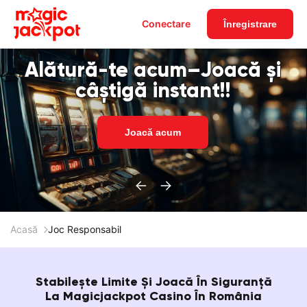
Conectare
Înregistrare
Alătură-te acum–Joacă și
câștigă instant!!
Joacă acum
Acasă
Joc Responsabil
Stabilește Limite Și Joacă În Siguranță
La Magicjackpot Casino În România