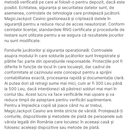
metodă verificată pe care ai folosit-o pentru depozit, dacă este
posibil. Echitatea, siguranța și securitatea datelor sunt, de
asemenea, controlate de tehnologia care protejează jucătorii.
MagicJackpot Casino gestionează și criptează datele în
siguranță pentru a reduce riscul de acces neautorizat. Conform
cerințelor licenței, standardele RNG certificate și procedurile de
testare sunt utilizate pentru a se asigura că rezultatele jocurilor
nu sunt modificate.
Fondurile jucătorilor și siguranța operațională: Controalele
asupra modului în care soldurile jucătorilor sunt înregistrate și
plătite fac parte din operațiunile responsabile. Protecțiile pot fi
diferite în funcție de locul în care locuiești, dar cadrul de
conformitate al cazinoului este conceput pentru a sprijini
contabilitatea exactă, procesarea rapidă și documentația clară.
Ai putea dori să retragi sume mai mici, cum ar fi 300 Leu până
la 500 Leu, dacă intenționezi să păstrezi solduri mai mari în
contul tău. Acest lucru va face verificările mai ușoare și va
reduce timpii de așteptare pentru verificări suplimentare.
Pentru a împiedica copiii să joace când nu ar trebui,
MagicJackpot Casino are limite stricte de vârstă. Protejează-ți
conturile, dispozitivele și metodele de plată de persoanele sub
vârsta legală din România care locuiesc în aceeași casă și
folosesc aceleași dispozitive sau metode de plată.