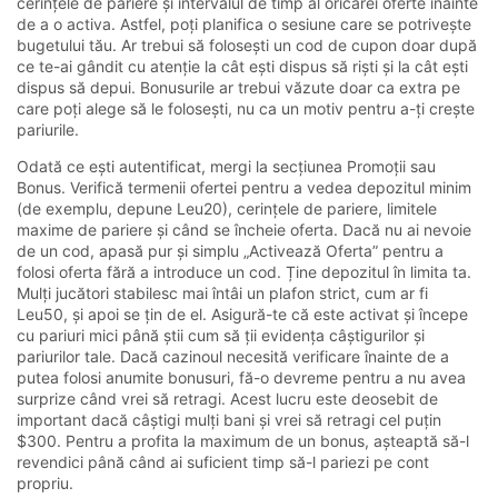
cerințele de pariere și intervalul de timp al oricărei oferte înainte
de a o activa. Astfel, poți planifica o sesiune care se potrivește
bugetului tău. Ar trebui să folosești un cod de cupon doar după
ce te-ai gândit cu atenție la cât ești dispus să riști și la cât ești
dispus să depui. Bonusurile ar trebui văzute doar ca extra pe
care poți alege să le folosești, nu ca un motiv pentru a-ți crește
pariurile.
Odată ce ești autentificat, mergi la secțiunea Promoții sau
Bonus. Verifică termenii ofertei pentru a vedea depozitul minim
(de exemplu, depune Leu20), cerințele de pariere, limitele
maxime de pariere și când se încheie oferta. Dacă nu ai nevoie
de un cod, apasă pur și simplu „Activează Oferta” pentru a
folosi oferta fără a introduce un cod. Ține depozitul în limita ta.
Mulți jucători stabilesc mai întâi un plafon strict, cum ar fi
Leu50, și apoi se țin de el. Asigură-te că este activat și începe
cu pariuri mici până știi cum să ții evidența câștigurilor și
pariurilor tale. Dacă cazinoul necesită verificare înainte de a
putea folosi anumite bonusuri, fă-o devreme pentru a nu avea
surprize când vrei să retragi. Acest lucru este deosebit de
important dacă câștigi mulți bani și vrei să retragi cel puțin
$300. Pentru a profita la maximum de un bonus, așteaptă să-l
revendici până când ai suficient timp să-l pariezi pe cont
propriu.