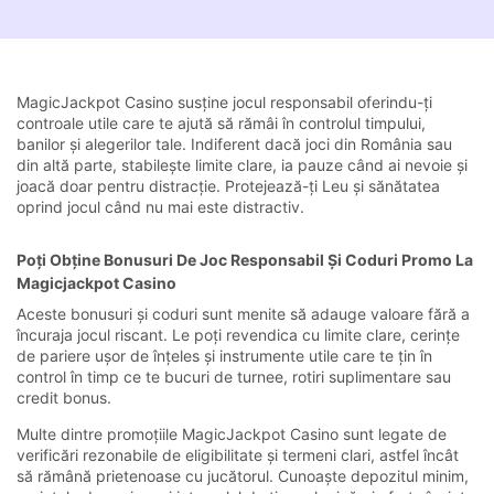
MagicJackpot Casino susține jocul responsabil oferindu-ți
controale utile care te ajută să rămâi în controlul timpului,
banilor și alegerilor tale. Indiferent dacă joci din România sau
din altă parte, stabilește limite clare, ia pauze când ai nevoie și
joacă doar pentru distracție. Protejează-ți Leu și sănătatea
oprind jocul când nu mai este distractiv.
Poți Obține Bonusuri De Joc Responsabil Și Coduri Promo La
Magicjackpot Casino
Aceste bonusuri și coduri sunt menite să adauge valoare fără a
încuraja jocul riscant. Le poți revendica cu limite clare, cerințe
de pariere ușor de înțeles și instrumente utile care te țin în
control în timp ce te bucuri de turnee, rotiri suplimentare sau
credit bonus.
Multe dintre promoțiile MagicJackpot Casino sunt legate de
verificări rezonabile de eligibilitate și termeni clari, astfel încât
să rămână prietenoase cu jucătorul. Cunoaște depozitul minim,