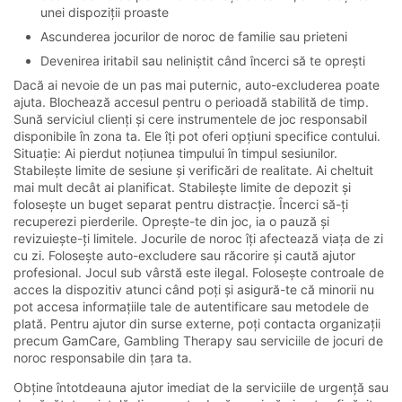
unei dispoziții proaste
Ascunderea jocurilor de noroc de familie sau prieteni
Devenirea iritabil sau neliniștit când încerci să te oprești
Dacă ai nevoie de un pas mai puternic, auto-excluderea poate
ajuta. Blochează accesul pentru o perioadă stabilită de timp.
Sună serviciul clienți și cere instrumentele de joc responsabil
disponibile în zona ta. Ele îți pot oferi opțiuni specifice contului.
Situație: Ai pierdut noțiunea timpului în timpul sesiunilor.
Stabilește limite de sesiune și verificări de realitate. Ai cheltuit
mai mult decât ai planificat. Stabilește limite de depozit și
folosește un buget separat pentru distracție. Încerci să-ți
recuperezi pierderile. Oprește-te din joc, ia o pauză și
revizuiește-ți limitele. Jocurile de noroc îți afectează viața de zi
cu zi. Folosește auto-excludere sau răcorire și caută ajutor
profesional. Jocul sub vârstă este ilegal. Folosește controale de
acces la dispozitiv atunci când poți și asigură-te că minorii nu
pot accesa informațiile tale de autentificare sau metodele de
plată. Pentru ajutor din surse externe, poți contacta organizații
precum GamCare, Gambling Therapy sau serviciile de jocuri de
noroc responsabile din țara ta.
Obține întotdeauna ajutor imediat de la serviciile de urgență sau