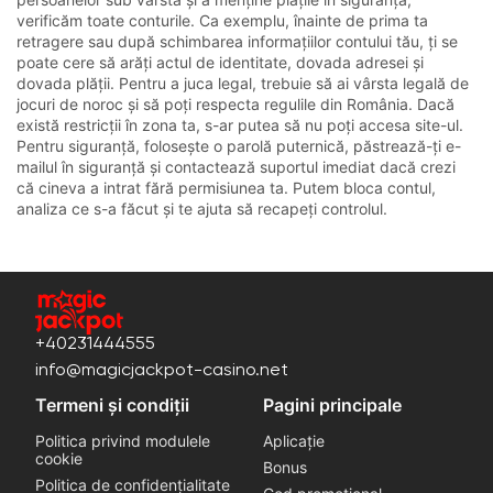
verificăm toate conturile. Ca exemplu, înainte de prima ta
retragere sau după schimbarea informațiilor contului tău, ți se
poate cere să arăți actul de identitate, dovada adresei și
dovada plății. Pentru a juca legal, trebuie să ai vârsta legală de
jocuri de noroc și să poți respecta regulile din România. Dacă
există restricții în zona ta, s-ar putea să nu poți accesa site-ul.
Pentru siguranță, folosește o parolă puternică, păstrează-ți e-
mailul în siguranță și contactează suportul imediat dacă crezi
că cineva a intrat fără permisiunea ta. Putem bloca contul,
analiza ce s-a făcut și te ajuta să recapeți controlul.
+40231444555
info@magicjackpot-casino.net
Termeni și condiții
Pagini principale
Politica privind modulele
Aplicație
cookie
Bonus
Politica de confidențialitate