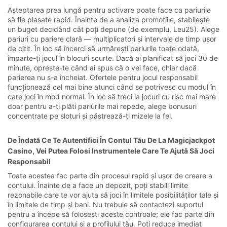
Așteptarea prea lungă pentru activare poate face ca pariurile
să fie plasate rapid. Înainte de a analiza promoțiile, stabilește
un buget decidând cât poți depune (de exemplu, Leu25). Alege
pariuri cu pariere clară — multiplicatori și intervale de timp ușor
de citit. În loc să încerci să urmărești pariurile toate odată,
împarte-ți jocul în blocuri scurte. Dacă ai planificat să joci 30 de
minute, oprește-te când ai spus că o vei face, chiar dacă
parierea nu s-a încheiat. Ofertele pentru jocul responsabil
funcționează cel mai bine atunci când se potrivesc cu modul în
care joci în mod normal. În loc să treci la jocuri cu risc mai mare
doar pentru a-ți plăti pariurile mai repede, alege bonusuri
concentrate pe sloturi și păstrează-ți mizele la fel.
De Îndată Ce Te Autentifici În Contul Tău De La Magicjackpot
Casino, Vei Putea Folosi Instrumentele Care Te Ajută Să Joci
Responsabil
Toate acestea fac parte din procesul rapid și ușor de creare a
contului. Înainte de a face un depozit, poți stabili limite
rezonabile care te vor ajuta să joci în limitele posibilităților tale și
în limitele de timp și bani. Nu trebuie să contactezi suportul
pentru a începe să folosești aceste controale; ele fac parte din
configurarea contului și a profilului tău. Poți reduce imediat