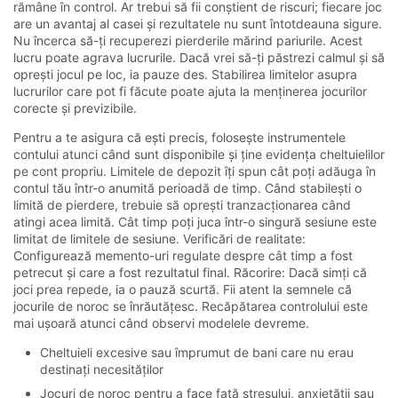
rămâne în control. Ar trebui să fii conștient de riscuri; fiecare joc
are un avantaj al casei și rezultatele nu sunt întotdeauna sigure.
Nu încerca să-ți recuperezi pierderile mărind pariurile. Acest
lucru poate agrava lucrurile. Dacă vrei să-ți păstrezi calmul și să
oprești jocul pe loc, ia pauze des. Stabilirea limitelor asupra
lucrurilor care pot fi făcute poate ajuta la menținerea jocurilor
corecte și previzibile.
Pentru a te asigura că ești precis, folosește instrumentele
contului atunci când sunt disponibile și ține evidența cheltuielilor
pe cont propriu. Limitele de depozit îți spun cât poți adăuga în
contul tău într-o anumită perioadă de timp. Când stabilești o
limită de pierdere, trebuie să oprești tranzacționarea când
atingi acea limită. Cât timp poți juca într-o singură sesiune este
limitat de limitele de sesiune. Verificări de realitate:
Configurează memento-uri regulate despre cât timp a fost
petrecut și care a fost rezultatul final. Răcorire: Dacă simți că
joci prea repede, ia o pauză scurtă. Fii atent la semnele că
jocurile de noroc se înrăutățesc. Recăpătarea controlului este
mai ușoară atunci când observi modelele devreme.
Cheltuieli excesive sau împrumut de bani care nu erau
destinați necesităților
Jocuri de noroc pentru a face față stresului, anxietății sau