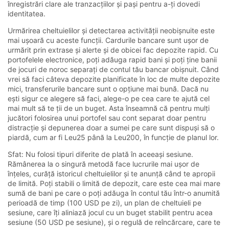
înregistrări clare ale tranzacțiilor și pași pentru a-ți dovedi
identitatea.
Urmărirea cheltuielilor și detectarea activității neobișnuite este
mai ușoară cu aceste funcții. Cardurile bancare sunt ușor de
urmărit prin extrase și alerte și de obicei fac depozite rapid. Cu
portofelele electronice, poți adăuga rapid bani și poți ține banii
de jocuri de noroc separați de contul tău bancar obișnuit. Când
vrei să faci câteva depozite planificate în loc de multe depozite
mici, transferurile bancare sunt o opțiune mai bună. Dacă nu
ești sigur ce alegere să faci, alege-o pe cea care te ajută cel
mai mult să te ții de un buget. Asta înseamnă că pentru mulți
jucători folosirea unui portofel sau cont separat doar pentru
distracție și depunerea doar a sumei pe care sunt dispuși să o
piardă, cum ar fi Leu25 până la Leu200, în funcție de planul lor.
Sfat: Nu folosi tipuri diferite de plată în aceeași sesiune.
Rămânerea la o singură metodă face lucrurile mai ușor de
înțeles, curăță istoricul cheltuielilor și te anunță când te apropii
de limită. Poți stabili o limită de depozit, care este cea mai mare
sumă de bani pe care o poți adăuga în contul tău într-o anumită
perioadă de timp (100 USD pe zi), un plan de cheltuieli pe
sesiune, care îți aliniază jocul cu un buget stabilit pentru acea
sesiune (50 USD pe sesiune), și o regulă de reîncărcare, care te