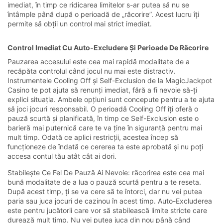
imediat, în timp ce ridicarea limitelor s-ar putea să nu se
întâmple până după o perioadă de „răcorire”. Acest lucru îți
permite să obții un control mai strict imediat.
Control Imediat Cu Auto-Excludere Și Perioade De Răcorire
Pauzarea accesului este cea mai rapidă modalitate de a
recăpăta controlul când jocul nu mai este distractiv.
Instrumentele Cooling Off și Self-Exclusion de la MagicJackpot
Casino te pot ajuta să renunți imediat, fără a fi nevoie să-ți
explici situația. Ambele opțiuni sunt concepute pentru a te ajuta
să joci jocuri responsabil. O perioadă Cooling Off îți oferă o
pauză scurtă și planificată, în timp ce Self-Exclusion este o
barieră mai puternică care te va ține în siguranță pentru mai
mult timp. Odată ce aplici restricții, acestea încep să
funcționeze de îndată ce cererea ta este aprobată și nu poți
accesa contul tău atât cât ai dori.
Stabilește Ce Fel De Pauză Ai Nevoie: răcorirea este cea mai
bună modalitate de a lua o pauză scurtă pentru a te reseta.
După acest timp, ți se va cere să te întorci, dar nu vei putea
paria sau juca jocuri de cazinou în acest timp. Auto-Excluderea
este pentru jucătorii care vor să stabilească limite stricte care
durează mult timp. Nu vei putea juca din nou până când