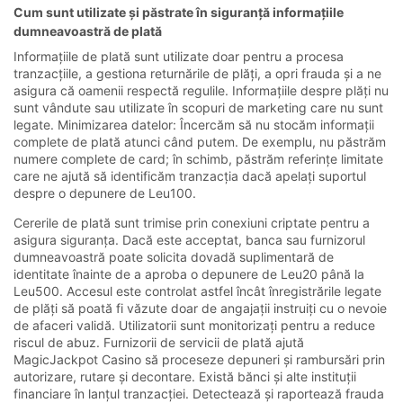
Cum sunt utilizate și păstrate în siguranță informațiile
dumneavoastră de plată
Informațiile de plată sunt utilizate doar pentru a procesa
tranzacțiile, a gestiona returnările de plăți, a opri frauda și a ne
asigura că oamenii respectă regulile. Informațiile despre plăți nu
sunt vândute sau utilizate în scopuri de marketing care nu sunt
legate. Minimizarea datelor: Încercăm să nu stocăm informații
complete de plată atunci când putem. De exemplu, nu păstrăm
numere complete de card; în schimb, păstrăm referințe limitate
care ne ajută să identificăm tranzacția dacă apelați suportul
despre o depunere de Leu100.
Cererile de plată sunt trimise prin conexiuni criptate pentru a
asigura siguranța. Dacă este acceptat, banca sau furnizorul
dumneavoastră poate solicita dovadă suplimentară de
identitate înainte de a aproba o depunere de Leu20 până la
Leu500. Accesul este controlat astfel încât înregistrările legate
de plăți să poată fi văzute doar de angajații instruiți cu o nevoie
de afaceri validă. Utilizatorii sunt monitorizați pentru a reduce
riscul de abuz. Furnizorii de servicii de plată ajută
MagicJackpot Casino să proceseze depuneri și rambursări prin
autorizare, rutare și decontare. Există bănci și alte instituții
financiare în lanțul tranzacției. Detectează și raportează frauda