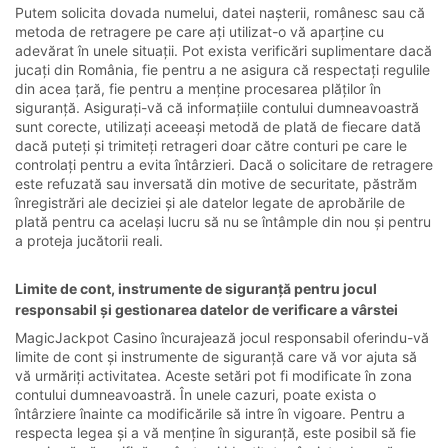
Putem solicita dovada numelui, datei nașterii, românesc sau că
metoda de retragere pe care ați utilizat-o vă aparține cu
adevărat în unele situații. Pot exista verificări suplimentare dacă
jucați din România, fie pentru a ne asigura că respectați regulile
din acea țară, fie pentru a menține procesarea plăților în
siguranță. Asigurați-vă că informațiile contului dumneavoastră
sunt corecte, utilizați aceeași metodă de plată de fiecare dată
dacă puteți și trimiteți retrageri doar către conturi pe care le
controlați pentru a evita întârzieri. Dacă o solicitare de retragere
este refuzată sau inversată din motive de securitate, păstrăm
înregistrări ale deciziei și ale datelor legate de aprobările de
plată pentru ca același lucru să nu se întâmple din nou și pentru
a proteja jucătorii reali.
Limite de cont, instrumente de siguranță pentru jocul
responsabil și gestionarea datelor de verificare a vârstei
MagicJackpot Casino încurajează jocul responsabil oferindu-vă
limite de cont și instrumente de siguranță care vă vor ajuta să
vă urmăriți activitatea. Aceste setări pot fi modificate în zona
contului dumneavoastră. În unele cazuri, poate exista o
întârziere înainte ca modificările să intre în vigoare. Pentru a
respecta legea și a vă menține în siguranță, este posibil să fie