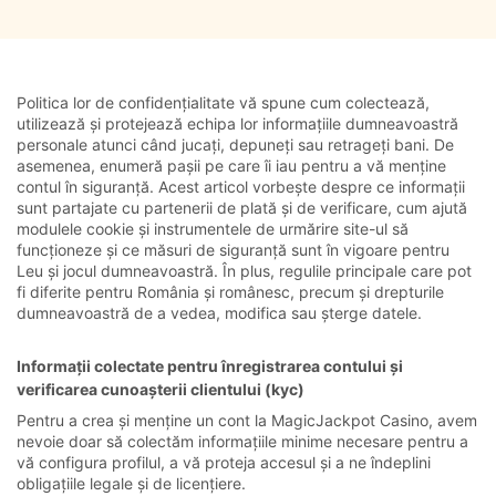
Politica lor de confidențialitate vă spune cum colectează,
utilizează și protejează echipa lor informațiile dumneavoastră
personale atunci când jucați, depuneți sau retrageți bani. De
asemenea, enumeră pașii pe care îi iau pentru a vă menține
contul în siguranță. Acest articol vorbește despre ce informații
sunt partajate cu partenerii de plată și de verificare, cum ajută
modulele cookie și instrumentele de urmărire site-ul să
funcționeze și ce măsuri de siguranță sunt în vigoare pentru
Leu și jocul dumneavoastră. În plus, regulile principale care pot
fi diferite pentru România și românesc, precum și drepturile
dumneavoastră de a vedea, modifica sau șterge datele.
Informații colectate pentru înregistrarea contului și
verificarea cunoașterii clientului (kyc)
Pentru a crea și menține un cont la MagicJackpot Casino, avem
nevoie doar să colectăm informațiile minime necesare pentru a
vă configura profilul, a vă proteja accesul și a ne îndeplini
obligațiile legale și de licențiere.