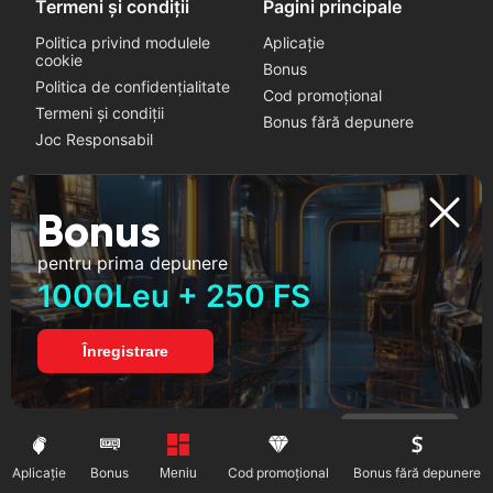
Termeni și condiții
Pagini principale
Politica privind modulele
Aplicație
cookie
Bonus
Politica de confidențialitate
Cod promoțional
Termeni și condiții
Bonus fără depunere
Joc Responsabil
Joacă-te în siguranță
Bonus
Dacă observați simptome de dependență de jocuri de
pentru prima depunere
noroc, solicitați ajutor de la un profesionist. Acest site web
este destinat utilizatorilor cu vârsta de 18 ani și peste.
1000Leu + 250 FS
Înregistrare
All Rights Reserved.
Aplicație
Bonus
Cod promoțional
Bonus fără depunere
Meniu