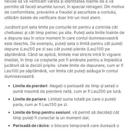
nevoie să vă verificăm vârsta și identitatea înainte de a vă
permite să faceți anumite lucruri, în special retrageri. Din motive
de conformitate, prevenire a fraudei și securitate a contului,
utilizăm datele de verificare doar într-un mod atent.
Jucătorii pot seta limite pe conturile lor pentru a controla cât
cheltuiesc și cât timp petrec pe site. Puteți seta limite înainte de
a depune sau în orice moment în care contul dumneavoastră
este deschis. De exemplu, puteți seta o limită pentru cât puteți
depune (Leu)50 pe zi sau cât puteți pierde (Leu)100 pe
săptămână. Când se aplică, limitele mai stricte intră în vigoare
imediat, în timp ce creșterile pot fi amânate pentru a împiedica
jucătorii să ia decizii pripite. Unele limite de depunere, cum ar fi
Leu100 pe săptămână, vor limita cât puteți adăuga în contul
dumneavoastră.
Limite de pierderi
: Alegeți o perioadă de timp și setați o
sumă maximă de pierdere netă, cum ar fi Leu200 pe lună.
Limite de pariere
: Limitați suma totală pe care o puteți
paria, cum ar fi Leu150 pe zi.
Limite de timp pentru sesiuni
: vă permit să decideți cât
timp puteți fi conectat la un moment dat.
Perioadă de răcire
: o blocare temporară care durează o