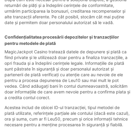
returnări de plăți și a îndeplini cerințele de conformitate,
urmărim participarea la bonusuri, creditarea recompenselor și
alte tranzacții aferente. Pe cât posibil, stocăm cât mai puține
date și permitem doar personalului autorizat să le vadă.
Confidențialitatea procesării depozitelor și tranzacțiilor
pentru metodele de plată
MagicJackpot Casino tratează datele de depunere și plată ca
fiind private și le utilizează doar pentru a finaliza tranzacțiile, a
opri frauda și a îndeplini cerințele legale. Informațiile de plată
sunt păstrate în siguranță și doar personalul autorizat și
partenerii de plată verificați cu atenție care au nevoie de ele
pentru a procesa depunerea de Leu10 sau mai mult le pot
vedea. Când adăugați bani în contul dumneavoastră, solicităm
doar informațiile de care avem nevoie pentru a confirma plata și
a credita contul corect.
Acestea includ de obicei ID-ul tranzacției, tipul metodei de
plată utilizate, referințele parțiale ale contului (dacă este cazul),
ora și suma, cum ar fi Leu50, precum și orice informații tehnice
necesare pentru a menține procesarea în siguranță și fiabilă.